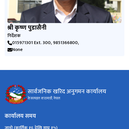
श्री कृष्ण पुडासैनी
निर्देशक
015971301 Ext. 300, 9851366800,
None
सार्वजनिक खरिद अनुगमन कार्यालय
केसरमहल काठमाडौं, नेपाल
कार्यालय समय
जाडो (कार्तिक १६ देखि माघ १५)