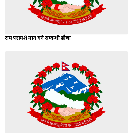
राय परामर्श माग गर्ने सम्बन्धी ढाँचा