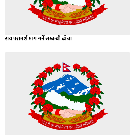
राय परामर्श माग गर्ने सम्बन्धी ढाँचा