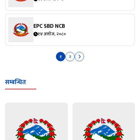
EPC SBD NCB
१४ असोज, २०८०
१
२
सम्बन्धित