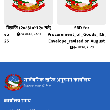
विज्ञप्ति (२०८३।०४।२० गते)
SBD for
_Two
Procurement_of_Goods_ICB_
२० साउन, २०८३
 2026
Envelope_revised on August 2
२० साउन, २०८३
सार्वजनिक खरिद अनुगमन कार्यालय
केसरमहल काठमाडौं, नेपाल
कार्यालय समय