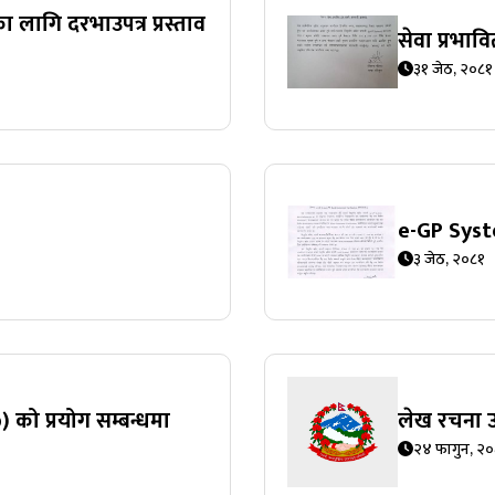
लागि दरभाउपत्र प्रस्ताव
सेवा प्रभावि
३१ जेठ, २०८१
e-GP Syste
३ जेठ, २०८१
को प्रयोग सम्बन्धमा
लेख रचना उप
२४ फागुन, २