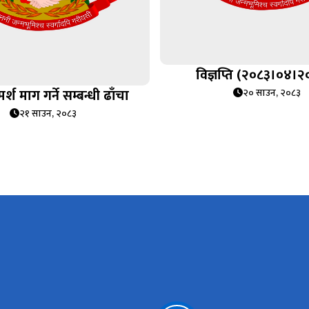
विज्ञप्ति (२०८३।०४।२
र्श माग गर्ने सम्बन्धी ढाँचा
२० साउन, २०८३
२१ साउन, २०८३