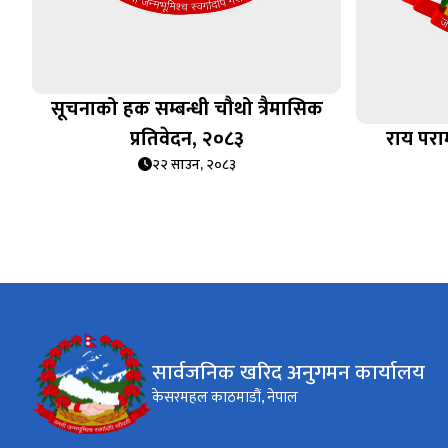
सूचनाको हक सम्बन्धी चौथो त्रैमासिक
प्रतिवेदन, २०८३
राय पराम
२२ साउन, २०८३
सार्वजनिक खरिद अनुगमन कार्यालय
केसरमहल काठमाडौं, नेपाल