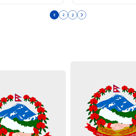
१
२
३