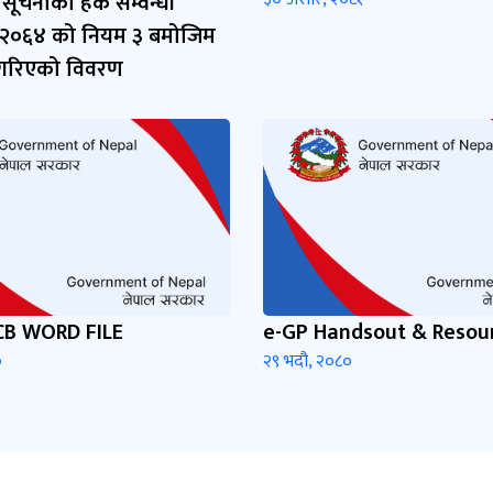
सूचनाको हक सम्वन्धी
 २०६४ को नियम ३ बमोजिम
 गरिएको विवरण
CB WORD FILE
e-GP Handsout & Resou
०
२९ भदौ, २०८०