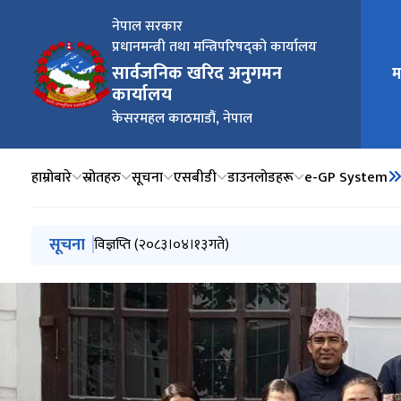
नेपाल सरकार
प्रधानमन्त्री तथा मन्त्रिपरिषद्को कार्यालय
सार्वजनिक खरिद अनुगमन
म
मुख्य न
कार्यालय
केसरमहल काठमाडौं, नेपाल
हाम्रोबारे
स्रोतहरु
सूचना
एसबीडी
डाउनलोडहरू
e-GP System
मुख्य नेभिगेसनमा जानुहोस्
सूचना
विज्ञप्ति (२०८३।०४।२० गते)
विज्ञप्ति (२०८३।०४।१३गते)
विज्ञप्ति (२०८३।०४।०८गते)
विज्ञप्ति- (२०८३।०४।०६)
सूचना तथा जानकारी सम्बन्धमा (मिति २०८३।०३।२९ गते)