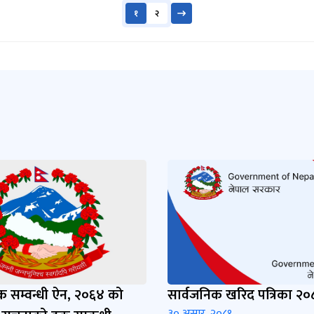
१
२
 सम्वन्धी ऐन, २०६४ को
सार्वजनिक खरिद पत्रिका २०
३० असार, २०८१