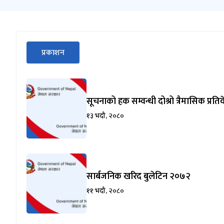
सीधा
प्रकाशन
पहिलो
(सक्रिय ट्याब)
ट्याबको
सामग्रीमा
जानुहोस्
सूचनाको हक सम्वन्धी दोश्रो त्रैमासिक प्रत
१३ भदौ, २०८०
सार्बजनिक खरिद बुलेटिन २०७२
११ भदौ, २०८०