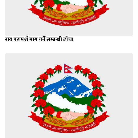
राय परामर्श माग गर्ने सम्बन्धी ढाँचा