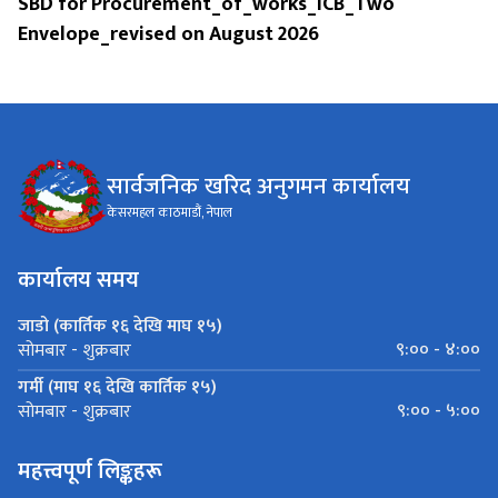
SBD for Procurement_of_works_ICB_Two
Envelope_revised on August 2026
सार्वजनिक खरिद अनुगमन कार्यालय
केसरमहल काठमाडौं, नेपाल
कार्यालय समय
जाडो (कार्तिक १६ देखि माघ १५)
९:०० - ४:००
सोमबार - शुक्रबार
गर्मी (माघ १६ देखि कार्तिक १५)
९:०० - ५:००
सोमबार - शुक्रबार
महत्त्वपूर्ण लिङ्कहरू