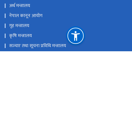
अर्थ मन्त्रालय
नेपाल कानून आयोग
गृह मन्त्रालय
कृषि मन्त्रालय
सञ्‍चार तथा सूचना प्रविधि मन्त्रालय
रक्षा मन्त्रालय
प्रधानमन्त्री तथा मन्त्रिपरिषदको कार्यालय
राष्ट्रिय प्राकृतिक स्रोत तथा वित्त आयोग
केसरमहल काठमाडौं, नेपाल
info@ppmo.gov.np, darta@ppmo.gov.np
‌‌‌‌‌‌‌‍९७७-०१-५९७१३०१