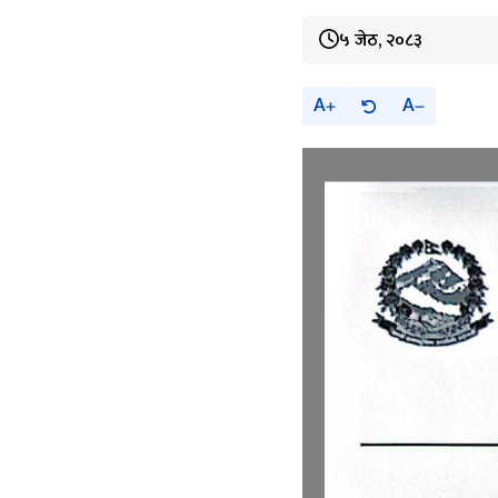
५ जेठ, २०८३
A
A