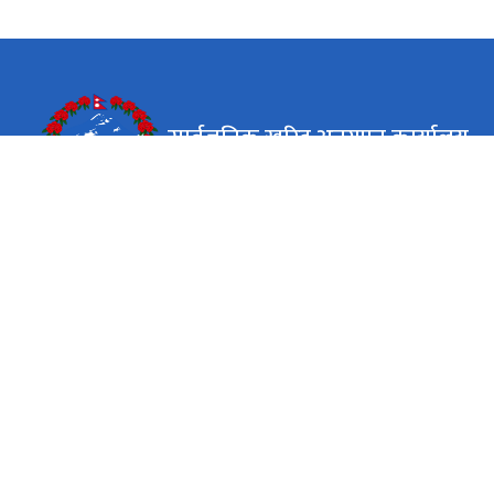
सार्वजनिक खरिद अनुगमन कार्यालय
केसरमहल काठमाडौं, नेपाल
कार्यालय समय
जाडो (कार्तिक १६ देखि माघ १५)
९:०० - ४:००
सोमबार - शुक्रबार
गर्मी (माघ १६ देखि कार्तिक १५)
९:०० - ५:००
सोमबार - शुक्रबार