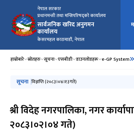
नेपाल सरकार
प्रधानमन्त्री तथा मन्त्रिपरिषद्को कार्यालय
सार्वजनिक खरिद अनुगमन
म
मुख्य न
कार्यालय
केसरमहल काठमाडौं, नेपाल
हाम्रोबारे
स्रोतहरु
सूचना
एसबीडी
डाउनलोडहरू
e-GP System
मुख्य नेभिगेसनमा जानुहोस्
सूचना
विज्ञप्ति (२०८३।०४।२० गते)
विज्ञप्ति (२०८३।०४।१३गते)
विज्ञप्ति (२०८३।०४।०८गते)
विज्ञप्ति- (२०८३।०४।०६)
सूचना तथा जानकारी सम्बन्धमा (मिति २०८३।०३।२९ गते)
श्री विदेह नगरपालिका, नगर कार्या
२०८३।०२।०४ गते)