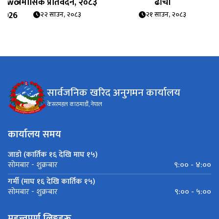
_Two
त्रैमासिक प्रतिवेदन, २०८३
ढाँचा
 2026
२२ साउन, २०८३
२१ साउन, २०८३
सार्वजनिक खरिद अनुगमन कार्यालय
केसरमहल काठमाडौं, नेपाल
कार्यालय समय
जाडो (कार्तिक १६ देखि माघ १५)
९:०० - ४:००
सोमबार - शुक्रबार
गर्मी (माघ १६ देखि कार्तिक १५)
९:०० - ५:००
सोमबार - शुक्रबार
महत्त्वपूर्ण लिङ्कहरू