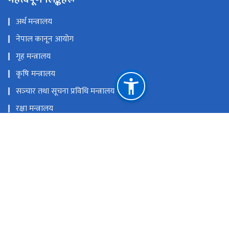
अर्थ मन्त्रालय
नेपाल कानून आयोग
गृह मन्त्रालय
कृषि मन्त्रालय
सञ्‍चार तथा सूचना प्रविधि मन्त्रालय
रक्षा मन्त्रालय
प्रधानमन्त्री तथा मन्त्रिपरिषदको कार्यालय
राष्ट्रिय प्राकृतिक स्रोत तथा वित्त आयोग
केसरमहल काठमाडौं, नेपाल
info@ppmo.gov.np, darta@ppmo.gov.np
‌‌‌‌‌‌‌‍९७७-०१-५९७१३०१